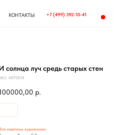
+7 (499) 392-10-41
+7 (499) 392-10-41
КОНТАКТЫ
КОНТАКТЫ
И солнца луч средь старых стен
SKU:
ART0014
100000,00
р.
Все картины художника