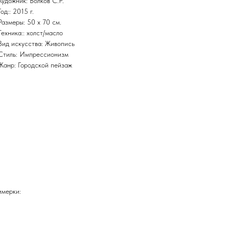
Художник: Волков С.Р.
Год:: 2015 г.
Размеры: 50 x 70 см.
Техника:: холст/масло
Вид искусства: Живопись
Стиль: Импрессионизм
Жанр: Городской пейзаж
имерки: