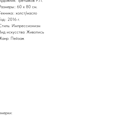
Художник: Третьяков Р.П.
Размеры:: 60 x 80 см.
Техника:: холст/масло
Год:: 2016 г.
Стиль: Импрессионизм
Вид искусства: Живопись
Жанр: Пейзаж
имерки: