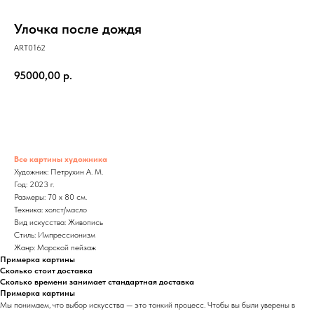
Улочка после дождя
ART0162
95000,00
р.
Все картины художника
Художник: Петрухин А. М.
Год: 2023 г.
Размеры: 70 x 80 см.
Техника: холст/масло
Вид искусства: Живопись
Стиль: Импрессионизм
Жанр: Морской пейзаж
Примерка картины
Сколько стоит доставка
Сколько времени занимает стандартная доставка
Примерка картины
Мы понимаем, что выбор искусства — это тонкий процесс. Чтобы вы были уверены в