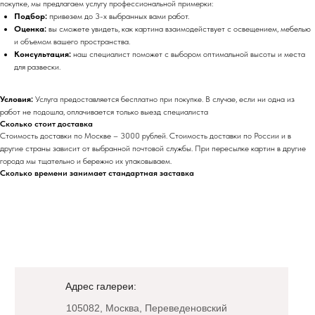
покупке, мы предлагаем услугу профессиональной примерки:
Подбор:
привезем до 3-х выбранных вами работ.
Оценка:
вы сможете увидеть, как картина взаимодействует с освещением, мебелью
и объемом вашего пространства.
Консультация:
наш специалист поможет с выбором оптимальной высоты и места
для развески.
Условия:
Услуга предоставляется бесплатно при покупке. В случае, если ни одна из
работ не подошла, оплачивается только выезд специалиста
Сколько стоит доставка
Стоимость доставки по Москве – 3000 рублей. Стоимость доставки по России и в
другие страны зависит от выбранной почтовой службы. При пересылке картин в другие
города мы тщательно и бережно их упаковываем.
Сколько времени занимает стандартная заставка
Адрес галереи:
105082, Москва, Переведеновский