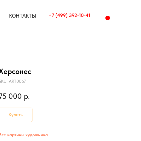
+7 (499) 392-10-41
+7 (499) 392-10-41
КОНТАКТЫ
КОНТАКТЫ
Херсонес
SKU:
ART0067
75 000
р.
Купить
Все картины художника