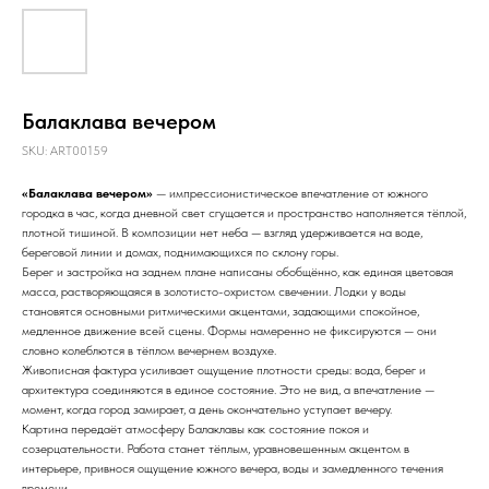
Балаклава вечером
SKU:
ART00159
«Балаклава вечером»
— импрессионистическое впечатление от южного
городка в час, когда дневной свет сгущается и пространство наполняется тёплой,
плотной тишиной. В композиции нет неба — взгляд удерживается на воде,
береговой линии и домах, поднимающихся по склону горы.
Берег и застройка на заднем плане написаны обобщённо, как единая цветовая
масса, растворяющаяся в золотисто-охристом свечении. Лодки у воды
становятся основными ритмическими акцентами, задающими спокойное,
медленное движение всей сцены. Формы намеренно не фиксируются — они
словно колеблются в тёплом вечернем воздухе.
Живописная фактура усиливает ощущение плотности среды: вода, берег и
архитектура соединяются в единое состояние. Это не вид, а впечатление —
момент, когда город замирает, а день окончательно уступает вечеру.
Картина передаёт атмосферу Балаклавы как состояние покоя и
созерцательности. Работа станет тёплым, уравновешенным акцентом в
интерьере, привнося ощущение южного вечера, воды и замедленного течения
времени.