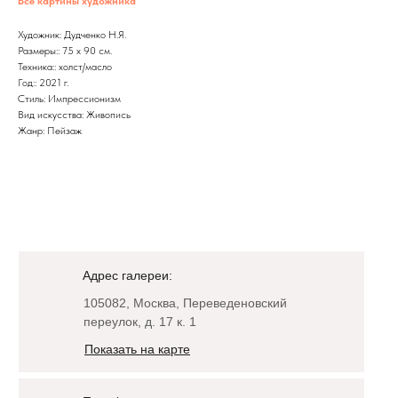
Все картины художника
Художник: Дудченко Н.Я.
Размеры:: 75 х 90 см.
Техника:: холст/масло
Год:: 2021 г.
Стиль: Импрессионизм
Вид искусства: Живопись
Жанр: Пейзаж
Адрес галереи:
105082, Москва, Переведеновский
переулок, д. 17 к. 1
Показать на карте