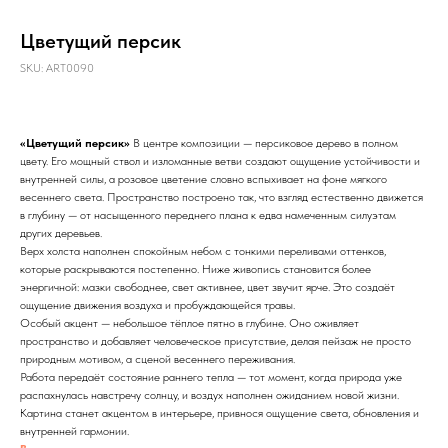
Цветущий персик
SKU:
ART0090
«Цветущий персик»
В центре композиции — персиковое дерево в полном
цвету. Его мощный ствол и изломанные ветви создают ощущение устойчивости и
внутренней силы, а розовое цветение словно вспыхивает на фоне мягкого
весеннего света. Пространство построено так, что взгляд естественно движется
в глубину — от насыщенного переднего плана к едва намеченным силуэтам
других деревьев.
Верх холста наполнен спокойным небом с тонкими переливами оттенков,
которые раскрываются постепенно. Ниже живопись становится более
энергичной: мазки свободнее, свет активнее, цвет звучит ярче. Это создаёт
ощущение движения воздуха и пробуждающейся травы.
Особый акцент — небольшое тёплое пятно в глубине. Оно оживляет
пространство и добавляет человеческое присутствие, делая пейзаж не просто
природным мотивом, а сценой весеннего переживания.
Работа передаёт состояние раннего тепла — тот момент, когда природа уже
распахнулась навстречу солнцу, и воздух наполнен ожиданием новой жизни.
Картина станет акцентом в интерьере, привнося ощущение света, обновления и
внутренней гармонии.