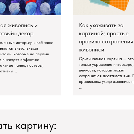
ая живопись и
Как ухаживать за
ртвый» декор
картиной: простые
правила сохранения
менные интерьеры всё чаще
няются визуальными
живописи
нтами, которые на первый
Оригинальная картина — это
д выглядят эффектно:
только украшение интерьера,
актные панно, постеры,
ценность, которая может
ативны ...
сохраняться десятилетиями. 
правильном уходе живопись п
...
ть картину: