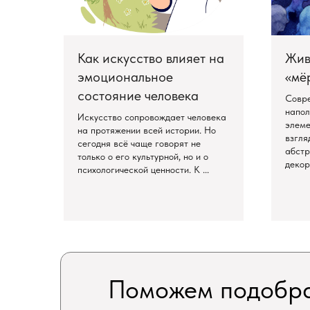
Как искусство влияет на
Жив
эмоциональное
«мё
поиск
ыслом
состояние человека
Совре
напол
Искусство сопровождает человека
элеме
на протяжении всей истории. Но
взгля
сегодня всё чаще говорят не
абстр
только о его культурной, но и о
декор
психологической ценности. К ...
Поможем подобра