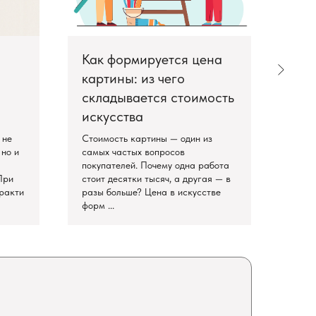
Как формируется цена
Жив
картины: из чего
сов
складывается стоимость
нов
искусства
про
 не
Стоимость картины — один из
Совр
 но и
самых частых вопросов
к чис
покупателей. Почему одна работа
Но и
При
стоит десятки тысяч, а другая — в
сред
ракти
разы больше? Цена в искусстве
раск
форм ...
Живоп