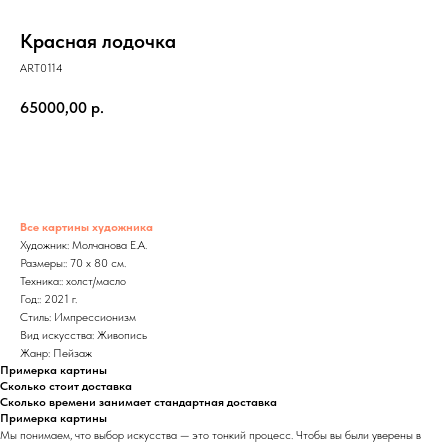
Красная лодочка
ART0114
65000,00
р.
Все картины художника
Художник: Молчанова Е.А.
Размеры:: 70 x 80 см.
Техника:: холст/масло
Год:: 2021 г.
Стиль: Импрессионизм
Вид искусства: Живопись
Жанр: Пейзаж
Примерка картины
Сколько стоит доставка
Сколько времени занимает стандартная доставка
Примерка картины
Мы понимаем, что выбор искусства — это тонкий процесс. Чтобы вы были уверены в