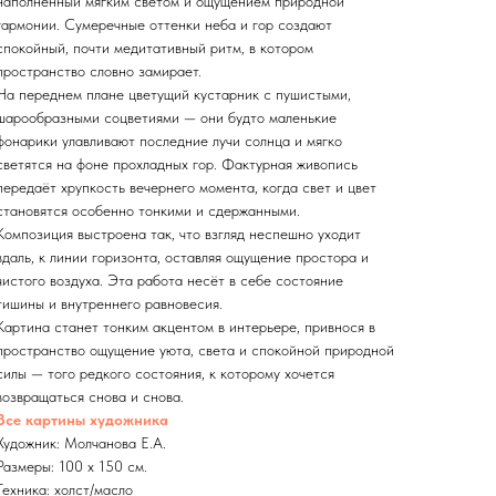
наполненный мягким светом и ощущением природной
гармонии. Сумеречные оттенки неба и гор создают
спокойный, почти медитативный ритм, в котором
пространство словно замирает.
На переднем плане цветущий кустарник с пушистыми,
шарообразными соцветиями — они будто маленькие
фонарики улавливают последние лучи солнца и мягко
светятся на фоне прохладных гор. Фактурная живопись
передаёт хрупкость вечернего момента, когда свет и цвет
становятся особенно тонкими и сдержанными.
Композиция выстроена так, что взгляд неспешно уходит
вдаль, к линии горизонта, оставляя ощущение простора и
чистого воздуха. Эта работа несёт в себе состояние
тишины и внутреннего равновесия.
Картина станет тонким акцентом в интерьере, привнося в
пространство ощущение уюта, света и спокойной природной
силы — того редкого состояния, к которому хочется
возвращаться снова и снова.
Все картины художника
Художник: Молчанова Е.А.
Размеры: 100 x 150 см.
Техника: холст/масло