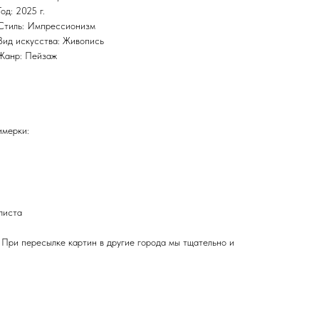
Год: 2025 г.
Стиль: Импрессионизм
Вид искусства: Живопись
Жанр: Пейзаж
имерки:
листа
 При пересылке картин в другие города мы тщательно и