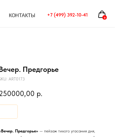
+7 (499) 392-10-41
+7 (499) 392-10-41
КОНТАКТЫ
КОНТАКТЫ
0
Вечер. Предгорье
SKU:
ART0173
250000,00
р.
«Вечер. Предгорье»
— пейзаж тихого угасания дня,