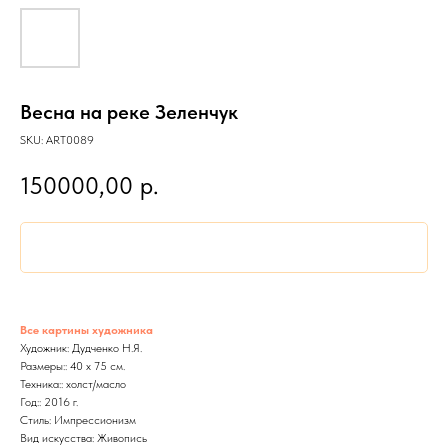
Весна на реке Зеленчук
SKU:
ART0089
150000,00
р.
Все картины художника
Художник: Дудченко Н.Я.
Размеры:: 40 x 75 см.
Техника:: холст/масло
Год:: 2016 г.
Стиль: Импрессионизм
Вид искусства: Живопись