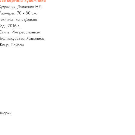
Все картины художника
Художник: Дудченко Н.Я.
Размеры:: 70 x 80 см.
Техника:: холст/масло
Год:: 2016 г.
Стиль: Импрессионизм
Вид искусства: Живопись
Жанр: Пейзаж
имерки: